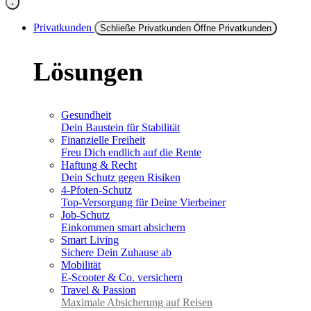
Privatkunden
Schließe Privatkunden
Öffne Privatkunden
Lösungen
Gesundheit
Dein Baustein für Stabilität
Finanzielle Freiheit
Freu Dich endlich auf die Rente
Haftung & Recht
Dein Schutz gegen Risiken
4-Pfoten-Schutz
Top-Versorgung für Deine Vierbeiner
Job-Schutz
Einkommen smart absichern
Smart Living
Sichere Dein Zuhause ab
Mobilität
E-Scooter & Co. versichern
Travel & Passion
Maximale Absicherung auf Reisen