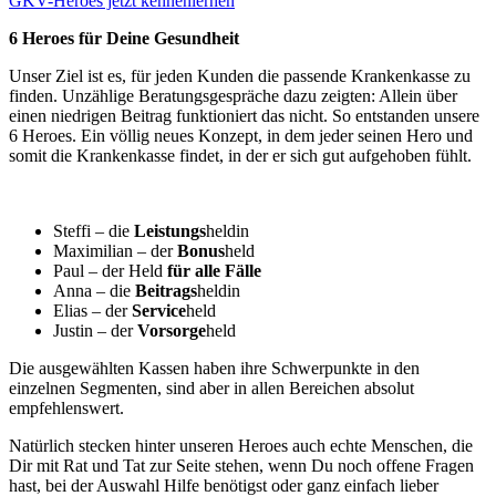
GKV-Heroes jetzt kennenlernen
6 Heroes für Deine Gesundheit
Unser Ziel ist es, für jeden Kunden die passende Krankenkasse zu
finden. Unzählige Beratungsgespräche dazu zeigten: Allein über
einen niedrigen Beitrag funktioniert das nicht. So entstanden unsere
6 Heroes. Ein völlig neues Konzept, in dem jeder seinen Hero und
somit die Krankenkasse findet, in der er sich gut aufgehoben fühlt.
Steffi – die
Leistungs
heldin
Maximilian – der
Bonus
held
Paul – der Held
für alle Fälle
Anna – die
Beitrags
heldin
Elias – der
Service
held
Justin – der
Vorsorge
held
Die ausgewählten Kassen haben ihre Schwerpunkte in den
einzelnen Segmenten, sind aber in allen Bereichen absolut
empfehlenswert.
Natürlich stecken hinter unseren Heroes auch echte Menschen, die
Dir mit Rat und Tat zur Seite stehen, wenn Du noch offene Fragen
hast, bei der Auswahl Hilfe benötigst oder ganz einfach lieber