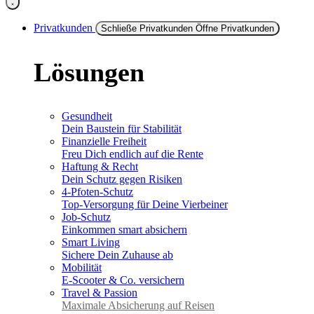
Privatkunden
Schließe Privatkunden
Öffne Privatkunden
Lösungen
Gesundheit
Dein Baustein für Stabilität
Finanzielle Freiheit
Freu Dich endlich auf die Rente
Haftung & Recht
Dein Schutz gegen Risiken
4-Pfoten-Schutz
Top-Versorgung für Deine Vierbeiner
Job-Schutz
Einkommen smart absichern
Smart Living
Sichere Dein Zuhause ab
Mobilität
E-Scooter & Co. versichern
Travel & Passion
Maximale Absicherung auf Reisen