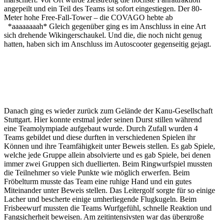
angepeilt und ein Teil des Teams ist sofort eingestiegen. Der 80-
Meter hohe Free-Fall-Tower – die COVAGO hebte ab
*aaaaaaaah* Gleich gegenüber ging es im Anschluss in eine Art
sich drehende Wikingerschaukel. Und die, die noch nicht genug
hatten, haben sich im Anschluss im Autoscooter gegenseitig gejagt.
Danach ging es wieder zurück zum Gelände der Kanu-Gesellschaft
Stuttgart. Hier konnte erstmal jeder seinen Durst stillen während
eine Teamolympiade aufgebaut wurde. Durch Zufall wurden 4
Teams gebildet und diese durften in verschiedenen Spielen ihr
Können und ihre Teamfähigkeit unter Beweis stellen. Es gab Spiele,
welche jede Gruppe allein absolvierte und es gab Spiele, bei denen
immer zwei Gruppen sich duellierten. Beim Ringwurfspiel mussten
die Teilnehmer so viele Punkte wie möglich erwerfen. Beim
Fröbelturm musste das Team eine ruhige Hand und ein gutes
Miteinander unter Beweis stellen. Das Leitergolf sorgte für so einige
Lacher und bescherte einige umherliegende Flugkugeln. Beim
Frisbeewurf mussten die Teams Wurfgefühl, schnelle Reaktion und
Fangsicherheit beweisen. Am zeitintensivsten war das übergroße