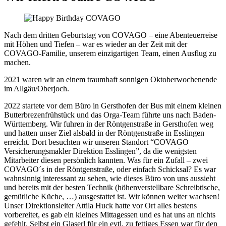
Nach dem dritten Geburtstag von COVAGO – eine Abenteuerreise
mit Höhen und Tiefen – war es wieder an der Zeit mit der
COVAGO-Familie, unserem einzigartigen Team, einen Ausflug zu
machen.
2021 waren wir an einem traumhaft sonnigen Oktoberwochenende
im Allgäu/Oberjoch.
2022 startete vor dem Büro in Gersthofen der Bus mit einem kleinen
Butterbrezenfrühstück und das Orga-Team führte uns nach Baden-
Württemberg. Wir fuhren in der Röntgenstraße in Gersthofen weg
und hatten unser Ziel alsbald in der Röntgenstraße in Esslingen
erreicht. Dort besuchten wir unseren Standort “COVAGO
Versicherungsmakler Direktion Esslingen”, da die wenigsten
Mitarbeiter diesen persönlich kannten. Was für ein Zufall – zwei
COVAGO´s in der Röntgenstraße, oder einfach Schicksal? Es war
wahnsinnig interessant zu sehen, wie dieses Büro von uns aussieht
und bereits mit der besten Technik (höhenverstellbare Schreibtische,
gemütliche Küche, …) ausgestattet ist. Wir können weiter wachsen!
Unser Direktionsleiter Attila Huck hatte vor Ort alles bestens
vorbereitet, es gab ein kleines Mittagessen und es hat uns an nichts
gefehlt. Selbst ein Glaserl für ein evtl. zu fettiges Essen war für den