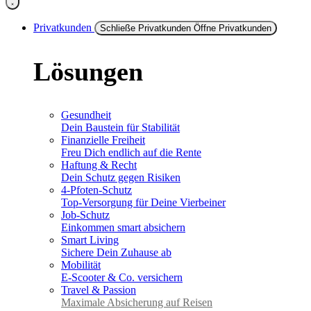
Privatkunden
Schließe Privatkunden
Öffne Privatkunden
Lösungen
Gesundheit
Dein Baustein für Stabilität
Finanzielle Freiheit
Freu Dich endlich auf die Rente
Haftung & Recht
Dein Schutz gegen Risiken
4-Pfoten-Schutz
Top-Versorgung für Deine Vierbeiner
Job-Schutz
Einkommen smart absichern
Smart Living
Sichere Dein Zuhause ab
Mobilität
E-Scooter & Co. versichern
Travel & Passion
Maximale Absicherung auf Reisen