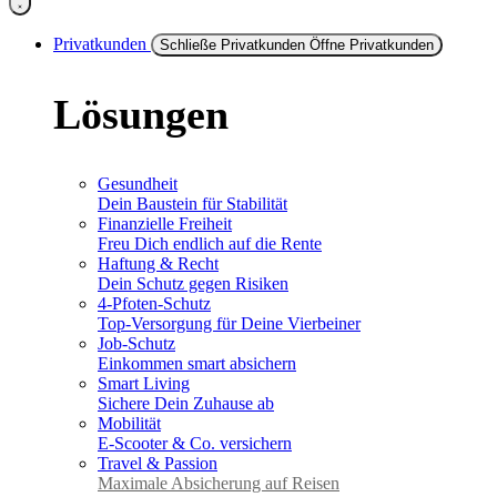
Privatkunden
Schließe Privatkunden
Öffne Privatkunden
Lösungen
Gesundheit
Dein Baustein für Stabilität
Finanzielle Freiheit
Freu Dich endlich auf die Rente
Haftung & Recht
Dein Schutz gegen Risiken
4-Pfoten-Schutz
Top-Versorgung für Deine Vierbeiner
Job-Schutz
Einkommen smart absichern
Smart Living
Sichere Dein Zuhause ab
Mobilität
E-Scooter & Co. versichern
Travel & Passion
Maximale Absicherung auf Reisen