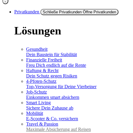
Privatkunden
Schließe Privatkunden
Öffne Privatkunden
Lösungen
Gesundheit
Dein Baustein für Stabilität
Finanzielle Freiheit
Freu Dich endlich auf die Rente
Haftung & Recht
Dein Schutz gegen Risiken
4-Pfoten-Schutz
Top-Versorgung für Deine Vierbeiner
Job-Schutz
Einkommen smart absichern
Smart Living
Sichere Dein Zuhause ab
Mobilität
E-Scooter & Co. versichern
Travel & Passion
Maximale Absicherung auf Reisen