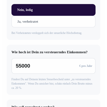
Nein, ledig
Ja, verheiratet
Bei Verheirateten verdoppelt sich der steuerliche Höchstbetrag.
Wie hoch ist Dein zu versteuerndes Einkommen?
€ pro Jahr
Findest Du auf Deinem letzten Steuerbescheid unter „zu versteuerndes
Einkommen". Wenn Du unsicher bist, schätz einfach Dein Brutto minus
ca. 20 %.
Wie soll gerechnet werden?