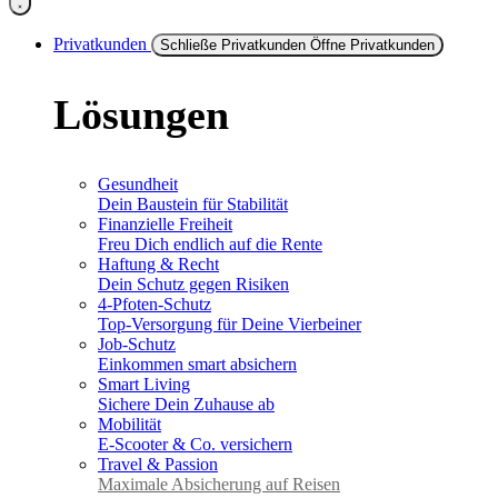
Privatkunden
Schließe Privatkunden
Öffne Privatkunden
Lösungen
Gesundheit
Dein Baustein für Stabilität
Finanzielle Freiheit
Freu Dich endlich auf die Rente
Haftung & Recht
Dein Schutz gegen Risiken
4-Pfoten-Schutz
Top-Versorgung für Deine Vierbeiner
Job-Schutz
Einkommen smart absichern
Smart Living
Sichere Dein Zuhause ab
Mobilität
E-Scooter & Co. versichern
Travel & Passion
Maximale Absicherung auf Reisen