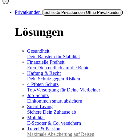
Privatkunden
Schließe Privatkunden
Öffne Privatkunden
Lösungen
Gesundheit
Dein Baustein für Stabilität
Finanzielle Freiheit
Freu Dich endlich auf die Rente
Haftung & Recht
Dein Schutz gegen Risiken
4-Pfoten-Schutz
Top-Versorgung für Deine Vierbeiner
Job-Schutz
Einkommen smart absichern
Smart Living
Sichere Dein Zuhause ab
Mobilität
E-Scooter & Co. versichern
Travel & Passion
Maximale Absicherung auf Reisen