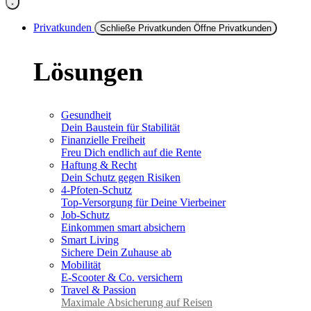
Privatkunden
Schließe Privatkunden
Öffne Privatkunden
Lösungen
Gesundheit
Dein Baustein für Stabilität
Finanzielle Freiheit
Freu Dich endlich auf die Rente
Haftung & Recht
Dein Schutz gegen Risiken
4-Pfoten-Schutz
Top-Versorgung für Deine Vierbeiner
Job-Schutz
Einkommen smart absichern
Smart Living
Sichere Dein Zuhause ab
Mobilität
E-Scooter & Co. versichern
Travel & Passion
Maximale Absicherung auf Reisen