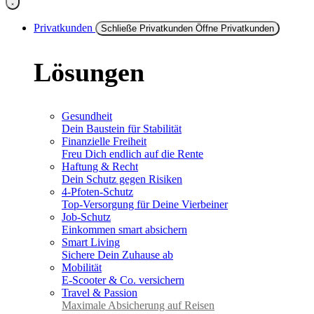
Privatkunden
Schließe Privatkunden
Öffne Privatkunden
Lösungen
Gesundheit
Dein Baustein für Stabilität
Finanzielle Freiheit
Freu Dich endlich auf die Rente
Haftung & Recht
Dein Schutz gegen Risiken
4-Pfoten-Schutz
Top-Versorgung für Deine Vierbeiner
Job-Schutz
Einkommen smart absichern
Smart Living
Sichere Dein Zuhause ab
Mobilität
E-Scooter & Co. versichern
Travel & Passion
Maximale Absicherung auf Reisen