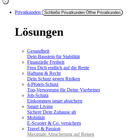
Privatkunden
Schließe Privatkunden
Öffne Privatkunden
Lösungen
Gesundheit
Dein Baustein für Stabilität
Finanzielle Freiheit
Freu Dich endlich auf die Rente
Haftung & Recht
Dein Schutz gegen Risiken
4-Pfoten-Schutz
Top-Versorgung für Deine Vierbeiner
Job-Schutz
Einkommen smart absichern
Smart Living
Sichere Dein Zuhause ab
Mobilität
E-Scooter & Co. versichern
Travel & Passion
Maximale Absicherung auf Reisen