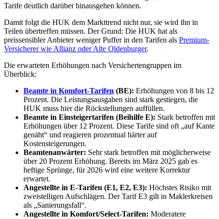
Tarife deutlich darüber hinausgehen können.
Damit folgt die HUK dem Markttrend nicht nur, sie wird ihn in
Teilen übertreffen müssen. Der Grund: Die HUK hat als
preissensibler Anbieter weniger Puffer in den Tarifen als
Premium-
Versicherer wie Allianz oder Alte Oldenburger
.
Die erwarteten Erhöhungen nach Versichertengruppen im
Überblick:
Beamte in Komfort-Tarifen
(BE):
Erhöhungen von 8 bis 12
Prozent. Die Leistungsausgaben sind stark gestiegen, die
HUK muss hier die Rückstellungen auffüllen.
Beamte in Einsteigertarifen (Beihilfe E):
Stark betroffen mit
Erhöhungen über 12 Prozent. Diese Tarife sind oft „auf Kante
genäht“ und reagieren prozentual härter auf
Kostensteigerungen.
Beamtenanwärter:
Sehr stark betroffen mit möglicherweise
über 20 Prozent Erhöhung. Bereits im März 2025 gab es
heftige Sprünge, für 2026 wird eine weitere Korrektur
erwartet.
Angestellte in E-Tarifen (E1, E2, E3):
Höchstes Risiko mit
zweistelligen Aufschlägen. Der Tarif E3 gilt in Maklerkreisen
als „Sanierungsfall“.
Angestellte in Komfort/Select-Tarifen:
Moderatere