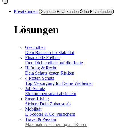
Privatkunden
Schließe Privatkunden
Öffne Privatkunden
Lösungen
Gesundheit
Dein Baustein für Stabilität
Finanzielle Freiheit
Freu Dich endlich auf die Rente
Haftung & Recht
Dein Schutz gegen Risiken
4-Pfoten-Schutz
Top-Versorgung für Deine Vierbeiner
Job-Schutz
Einkommen smart absichern
Smart Living
Sichere Dein Zuhause ab
Mobilität
E-Scooter & Co. versichern
Travel & Passion
Maximale Absicherung auf Reisen