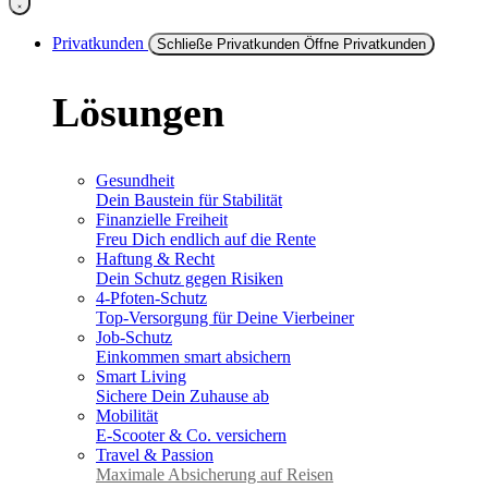
Privatkunden
Schließe Privatkunden
Öffne Privatkunden
Lösungen
Gesundheit
Dein Baustein für Stabilität
Finanzielle Freiheit
Freu Dich endlich auf die Rente
Haftung & Recht
Dein Schutz gegen Risiken
4-Pfoten-Schutz
Top-Versorgung für Deine Vierbeiner
Job-Schutz
Einkommen smart absichern
Smart Living
Sichere Dein Zuhause ab
Mobilität
E-Scooter & Co. versichern
Travel & Passion
Maximale Absicherung auf Reisen