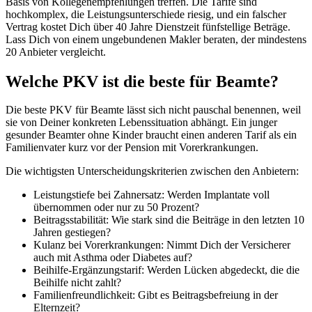
Basis von Kollegenempfehlungen treffen. Die Tarife sind
hochkomplex, die Leistungsunterschiede riesig, und ein falscher
Vertrag kostet Dich über 40 Jahre Dienstzeit fünfstellige Beträge.
Lass Dich von einem ungebundenen Makler beraten, der mindestens
20 Anbieter vergleicht.
Welche PKV ist die beste für Beamte?
Die beste PKV für Beamte lässt sich nicht pauschal benennen, weil
sie von Deiner konkreten Lebenssituation abhängt. Ein junger
gesunder Beamter ohne Kinder braucht einen anderen Tarif als ein
Familienvater kurz vor der Pension mit Vorerkrankungen.
Die wichtigsten Unterscheidungskriterien zwischen den Anbietern:
Leistungstiefe bei Zahnersatz: Werden Implantate voll
übernommen oder nur zu 50 Prozent?
Beitragsstabilität: Wie stark sind die Beiträge in den letzten 10
Jahren gestiegen?
Kulanz bei Vorerkrankungen: Nimmt Dich der Versicherer
auch mit Asthma oder Diabetes auf?
Beihilfe-Ergänzungstarif: Werden Lücken abgedeckt, die die
Beihilfe nicht zahlt?
Familienfreundlichkeit: Gibt es Beitragsbefreiung in der
Elternzeit?