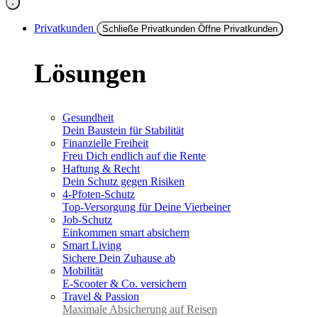
Privatkunden
Schließe Privatkunden
Öffne Privatkunden
Lösungen
Gesundheit
Dein Baustein für Stabilität
Finanzielle Freiheit
Freu Dich endlich auf die Rente
Haftung & Recht
Dein Schutz gegen Risiken
4-Pfoten-Schutz
Top-Versorgung für Deine Vierbeiner
Job-Schutz
Einkommen smart absichern
Smart Living
Sichere Dein Zuhause ab
Mobilität
E-Scooter & Co. versichern
Travel & Passion
Maximale Absicherung auf Reisen