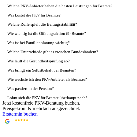
Welche PKV-Anbieter haben die besten Leistungen für Beamte?
Was kostet die PKV für Beamte?
Welche Rolle spielt die Beitragsstabilität?
Wie wichtig ist die Öffnungsaktion für Beamte?
Was ist bei Familienplanung wichtig?
Welche Unterschiede gibt es zwischen Bundesländern?
Wie läuft die Gesundheitsprüfung ab?
Was bringt ein Selbstbehalt bei Beamten?
Wie wechsle ich den PKV-Anbieter als Beamter?
Was passiert in der Pension?
Lohnt sich die PKV für Beamte überhaupt noch?
Jetzt kostenfreie PKV-Beratung buchen.
Wie finde ich die beste PKV für meine Situation?
Preisgekrönt & mehrfach ausgezeichnet.
Ersttermin buchen
Welche Fehler machen Beamte bei der PKV-Wahl?
4,9
705 Google-Bewertungen
Wie läuft ein Beratungsgespräch zur Beamten-PKV ab?
Fazit: Wie finde ich als Beamter die beste PKV?