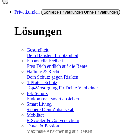
Privatkunden
Schließe Privatkunden
Öffne Privatkunden
Lösungen
Gesundheit
Dein Baustein für Stabilität
Finanzielle Freiheit
Freu Dich endlich auf die Rente
Haftung & Recht
Dein Schutz gegen Risiken
4-Pfoten-Schutz
Top-Versorgung für Deine Vierbeiner
Job-Schutz
Einkommen smart absichern
Smart Living
Sichere Dein Zuhause ab
Mobilität
E-Scooter & Co. versichern
Travel & Passion
Maximale Absicherung auf Reisen