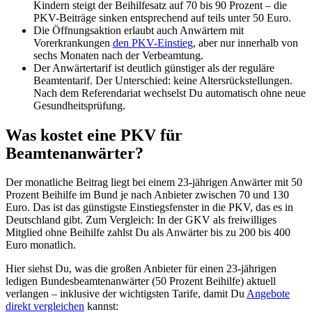
Kindern steigt der Beihilfesatz auf 70 bis 90 Prozent – die
PKV-Beiträge sinken entsprechend auf teils unter 50 Euro.
Die Öffnungsaktion erlaubt auch Anwärtern mit
Vorerkrankungen
den PKV-Einstieg
, aber nur innerhalb von
sechs Monaten nach der Verbeamtung.
Der Anwärtertarif ist deutlich günstiger als der reguläre
Beamtentarif. Der Unterschied: keine Altersrückstellungen.
Nach dem Referendariat wechselst Du automatisch ohne neue
Gesundheitsprüfung.
Was kostet eine PKV für
Beamtenanwärter?
Der monatliche Beitrag liegt bei einem 23-jährigen Anwärter mit 50
Prozent Beihilfe im Bund je nach Anbieter zwischen 70 und 130
Euro. Das ist das günstigste Einstiegsfenster in die PKV, das es in
Deutschland gibt. Zum Vergleich: In der GKV als freiwilliges
Mitglied ohne Beihilfe zahlst Du als Anwärter bis zu 200 bis 400
Euro monatlich.
Hier siehst Du, was die großen Anbieter für einen 23-jährigen
ledigen Bundesbeamtenanwärter (50 Prozent Beihilfe) aktuell
verlangen – inklusive der wichtigsten Tarife, damit Du
Angebote
direkt vergleichen
kannst: