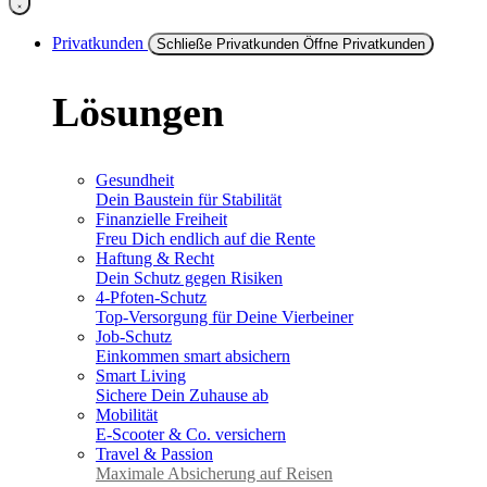
Privatkunden
Schließe Privatkunden
Öffne Privatkunden
Lösungen
Gesundheit
Dein Baustein für Stabilität
Finanzielle Freiheit
Freu Dich endlich auf die Rente
Haftung & Recht
Dein Schutz gegen Risiken
4-Pfoten-Schutz
Top-Versorgung für Deine Vierbeiner
Job-Schutz
Einkommen smart absichern
Smart Living
Sichere Dein Zuhause ab
Mobilität
E-Scooter & Co. versichern
Travel & Passion
Maximale Absicherung auf Reisen